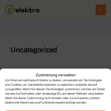
Uncategorized
Uncategorized
Zustimmung verwalten
Um Ihnen ein optimales Erlebnis zu bieten, verwenden wir Technologien
Hello world!
wie Cookies, um Geräteinformationen zu speichern und/oder darauf
zuzugreifen. Wenn Sie diesen Technologien zustimmen, können wir Daten
wie das Surfverhalten oder eindeutige IDs auf dieser Website verarbeiten.
admin
/
September 22, 2024
Wenn Sie deine Zustimmung nicht erteilen oder zurückziehen, können
bestimmte Merkmale und Funktionen beeinträchtigt werden.
Welcome to WordPress. This is your first post. Edit or
delete it, then start writing!